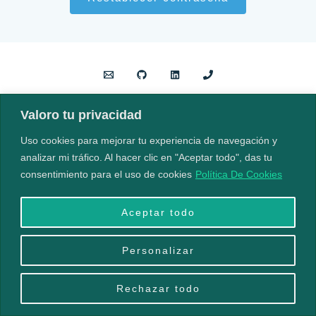
Valoro tu privacidad
Información
Uso cookies para mejorar tu experiencia de navegación y
Aviso Legal
analizar mi tráfico. Al hacer clic en "Aceptar todo", das tu
consentimiento para el uso de cookies
Política De Cookies
Aceptar todo
Copyright © 2026 Adrian Torrents | Powered by Adrian Torrents
Adrián Torrents López
Personalizar
Rechazar todo